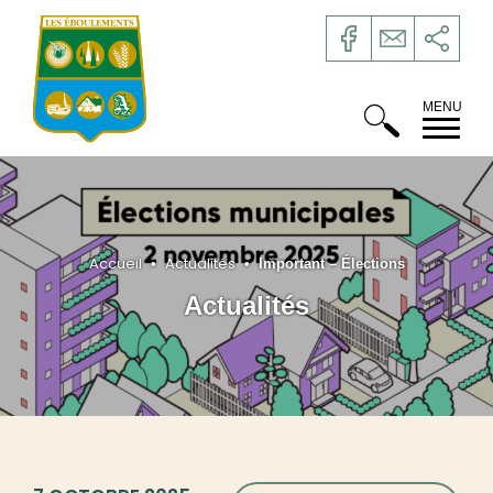
Accueil
Actualités
•
•
Important – Élections
Actualités