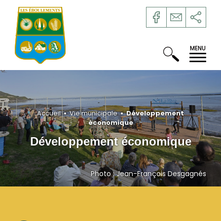
Accueil
•
Vie municipale
•
Développement
économique
Développement économique
Photo : Jean-François Desgagnés