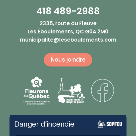
418 489-2988
2335, route du Fleuve
Les Éboulements, QC G0A 2M0
municipalite@leseboulements.com
Nous joindre
Danger d’incendie