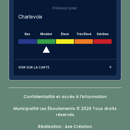
Prévision pour:
Charlevoix
Bas
Modéré
Élevé
Très Élevé
Extrême
VOIR SUR LA CARTE
Confidentialité et accès à l’information
Municipalité Les Éboulements © 2026 Tous droits
réservés
Réalisation : Axe Création